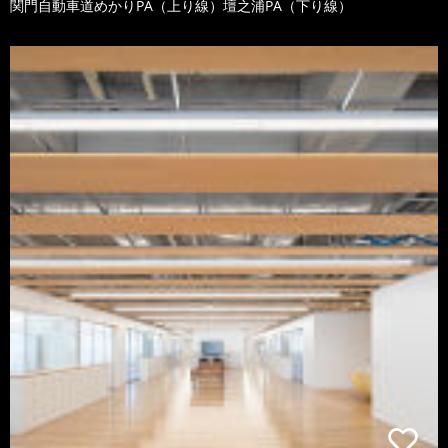
関門自動車道めかりPA（上り線）壇之浦PA（下り線）