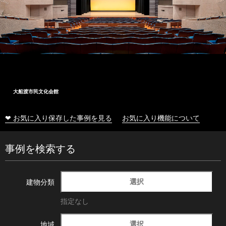
大船渡市民文化会館
❤ お気に入り保存した事例を見る
お気に入り機能について
事例を検索する
選択
建物分類
指定なし
選択
地域