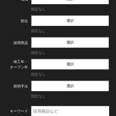
指定なし
選択
部位
指定なし
選択
採用商品
指定なし
竣工年・
選択
オープン年
指定なし
選択
照明手法
指定なし
キーワード