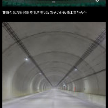
藤崎台県営野球場照明塔照明設備その他改修工事他合併