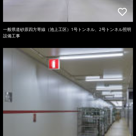
一般県道砂原四方寄線（池上工区）1号トンネル、2号トンネル照明
設備工事