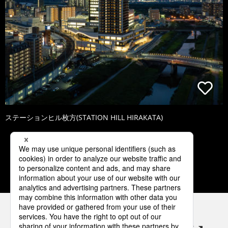
ステーションヒル枚方(STATION HILL HIRAKATA)
1
2
3
4
5
パナソニックの電気設備 SNSアカウント