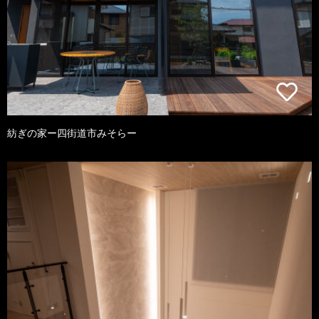
紡ぎの家ー四街道市みそらー