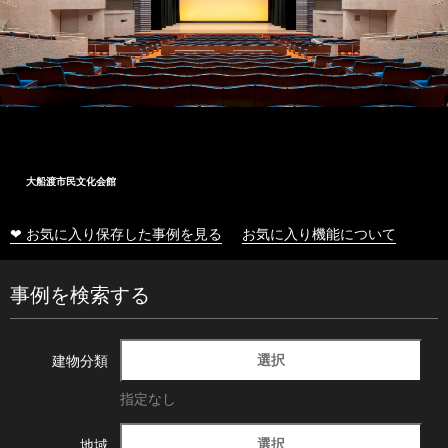
大船渡市民文化会館
❤ お気に入り保存した事例を見る
お気に入り機能について
事例を検索する
選択
建物分類
指定なし
選択
地域