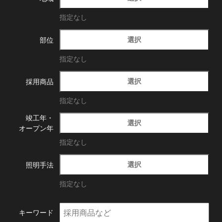
指定なし
選択
部位
指定なし
選択
採用商品
指定なし
竣工年・
選択
オープン年
指定なし
選択
照明手法
指定なし
キーワード