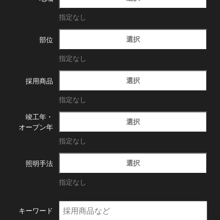
指定なし
選択
部位
指定なし
選択
採用商品
指定なし
竣工年・
選択
オープン年
指定なし
選択
照明手法
指定なし
キーワード