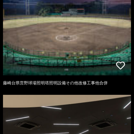
藤崎台県営野球場照明塔照明設備その他改修工事他合併