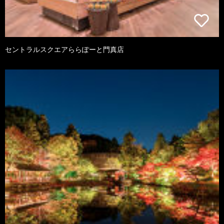
セントラルスクエアららぽーと門真店