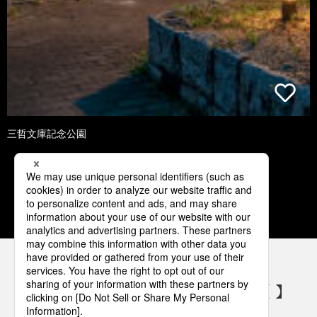
三哲文庫記念公園
1
2
3
4
5
パナソニックの電気設備 SNSアカウント