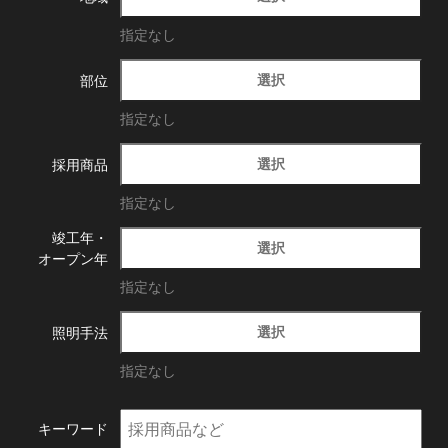
指定なし
選択
部位
指定なし
選択
採用商品
指定なし
竣工年・
選択
オープン年
指定なし
選択
照明手法
指定なし
キーワード