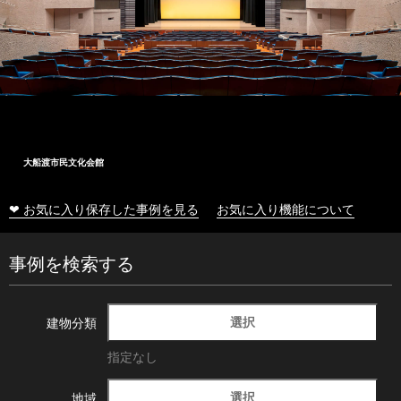
大船渡市民文化会館
❤ お気に入り保存した事例を見る
お気に入り機能について
事例を検索する
選択
建物分類
指定なし
選択
地域