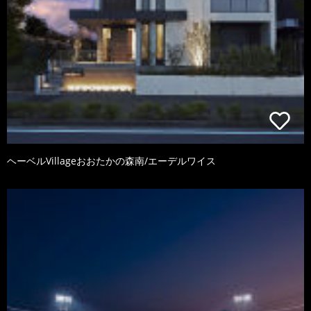
ヘーベルVillageおおたかの森南/エーデルワイス