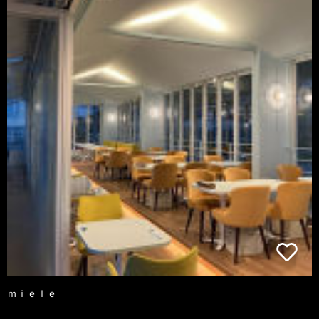
ｍｉｅｌｅ