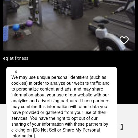
eqlat fitness
1
2
3
4
5
パナソニックの電気設備 SNSアカウント