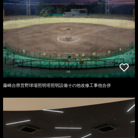
藤崎台県営野球場照明塔照明設備その他改修工事他合併