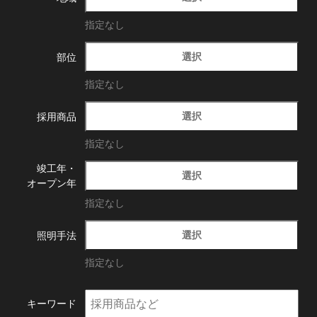
指定なし
選択
部位
指定なし
選択
採用商品
指定なし
竣工年・
選択
オープン年
指定なし
選択
照明手法
指定なし
キーワード