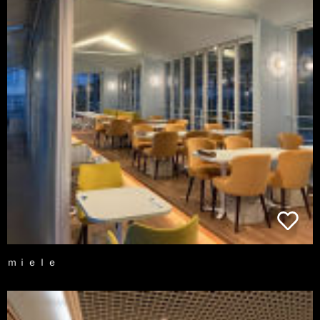
ｍｉｅｌｅ