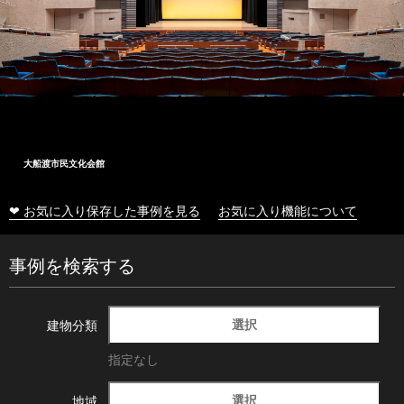
大船渡市民文化会館
❤ お気に入り保存した事例を見る
お気に入り機能について
事例を検索する
選択
建物分類
指定なし
選択
地域