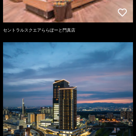
セントラルスクエアららぽーと門真店