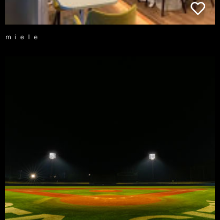
ｍｉｅｌｅ