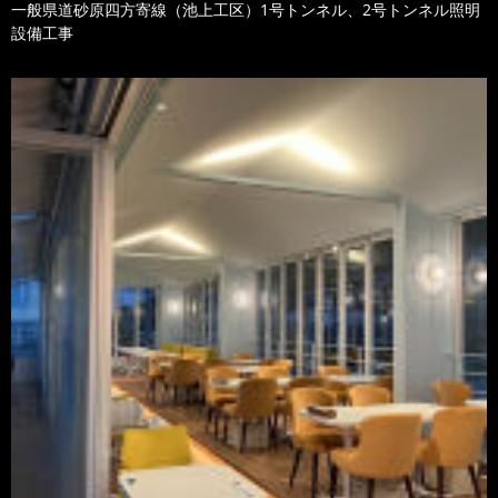
一般県道砂原四方寄線（池上工区）1号トンネル、2号トンネル照明
設備工事