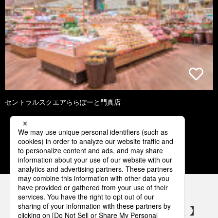
セントラルスクエアららぽーと門真店
1
2
3
4
5
パナソニックの電気設備 SNSアカウント