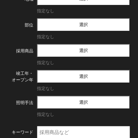
指定なし
選択
部位
指定なし
選択
採用商品
指定なし
竣工年・
選択
オープン年
指定なし
選択
照明手法
指定なし
キーワード