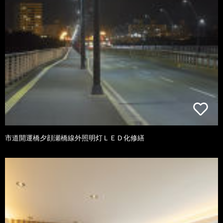
市道開運橋夕顔瀬橋線外照明灯ＬＥＤ化修繕