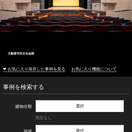
大船渡市民文化会館
❤ お気に入り保存した事例を見る
お気に入り機能について
事例を検索する
選択
建物分類
指定なし
選択
地域