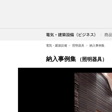
電気・建築設備（ビジネス）
商
電気・建築設備
照明器具
納入事例集
納入事例集
（照明器具）