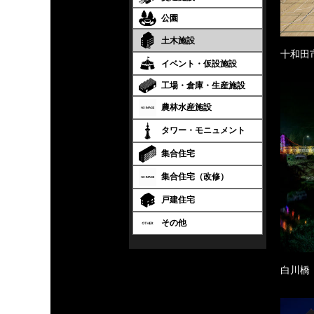
公園
土木施設
十和田
イベント・仮設施設
工場・倉庫・生産施設
農林水産施設
タワー・モニュメント
集合住宅
集合住宅（改修）
戸建住宅
その他
白川橋