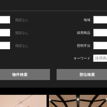
指定なし
地域
指定なし
採用商品
指定なし
照明手法
キーワード
物件検索
部位検索