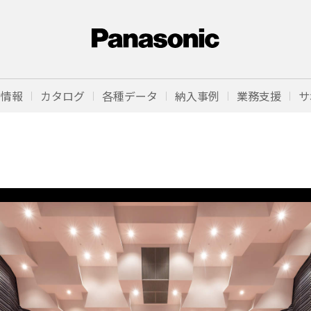
品情報
カタログ
各種データ
納入事例
業務支援
サ