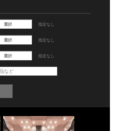
選択
指定なし
選択
指定なし
選択
指定なし