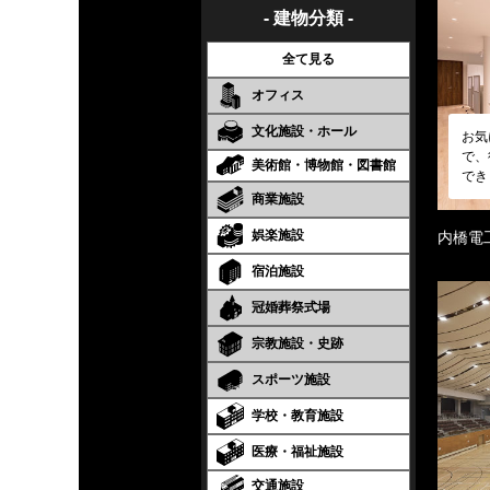
- 建物分類 -
全て見る
オフィス
文化施設・ホール
お気
で、
美術館・博物館・図書館
でき
商業施設
娯楽施設
内橋電
宿泊施設
冠婚葬祭式場
宗教施設・史跡
スポーツ施設
学校・教育施設
医療・福祉施設
交通施設