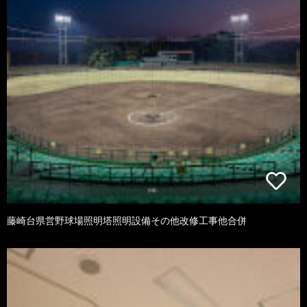
藤崎台県営野球場照明塔照明設備その他改修工事他合併