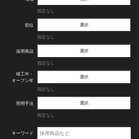
指定なし
選択
部位
指定なし
選択
採用商品
指定なし
竣工年・
選択
オープン年
指定なし
選択
照明手法
指定なし
キーワード