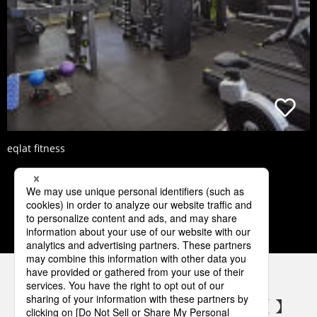
eqlat fitness
1
2
3
4
5
パナソニックの電気設備 SNSアカウント