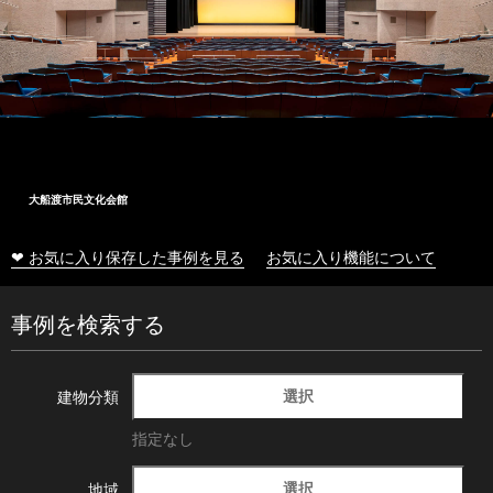
大船渡市民文化会館
❤ お気に入り保存した事例を見る
お気に入り機能について
事例を検索する
選択
建物分類
指定なし
選択
地域