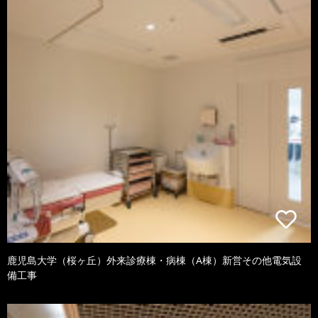
鹿児島大学（桜ヶ丘）外来診療棟・病棟（A棟）新営その他電気設
備工事