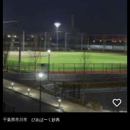
千葉県市川市 ぴあぱーく妙典