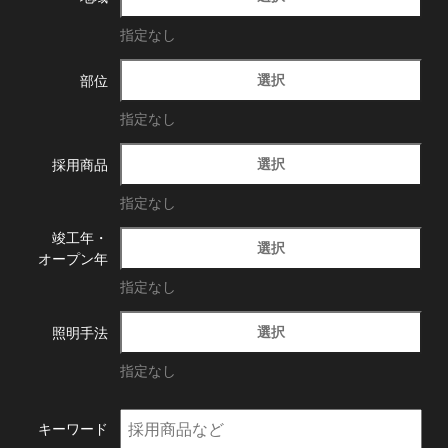
指定なし
選択
部位
指定なし
選択
採用商品
指定なし
竣工年・
選択
オープン年
指定なし
選択
照明手法
指定なし
キーワード