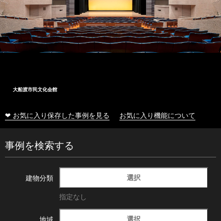
大船渡市民文化会館
❤ お気に入り保存した事例を見る
お気に入り機能について
事例を検索する
選択
建物分類
指定なし
選択
地域