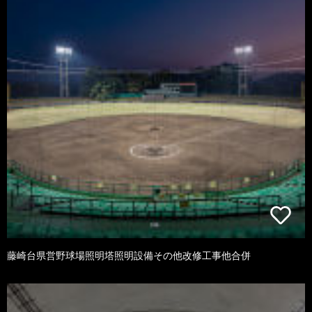
藤崎台県営野球場照明塔照明設備その他改修工事他合併