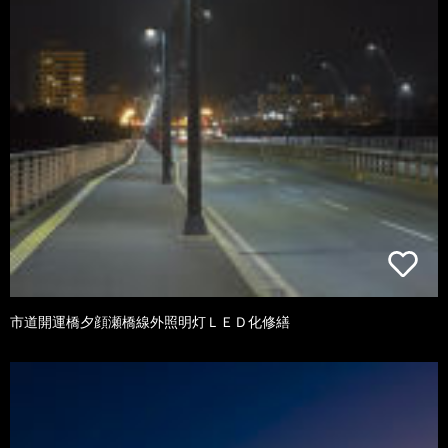
市道開運橋夕顔瀬橋線外照明灯ＬＥＤ化修繕