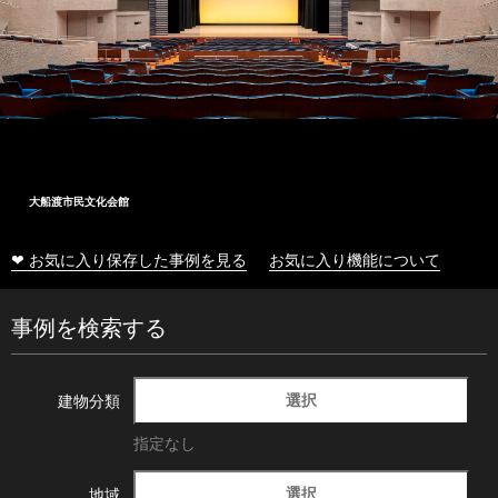
大船渡市民文化会館
❤ お気に入り保存した事例を見る
お気に入り機能について
事例を検索する
選択
建物分類
指定なし
選択
地域