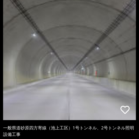
一般県道砂原四方寄線（池上工区）1号トンネル、2号トンネル照明
設備工事