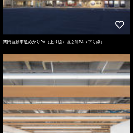
関門自動車道めかりPA（上り線）壇之浦PA（下り線）