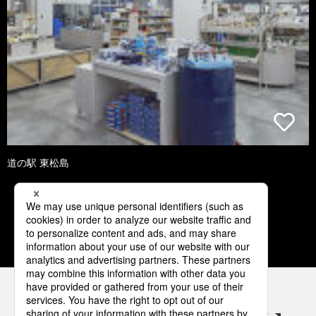
道の駅 東松島
1
2
3
4
5
パナソニックの電気設備 SNSアカウント