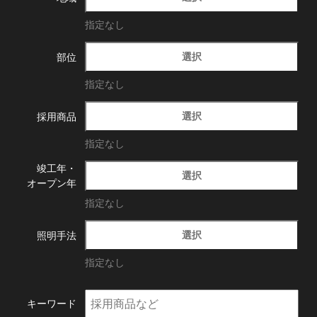
指定なし
選択
部位
指定なし
選択
採用商品
指定なし
竣工年・
選択
オープン年
指定なし
選択
照明手法
指定なし
キーワード