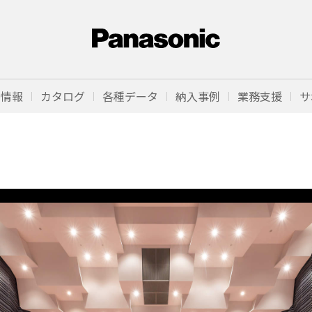
品情報
カタログ
各種データ
納入事例
業務支援
サ