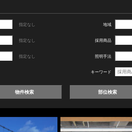
指定なし
地域
指定なし
採用商品
指定なし
照明手法
キーワード
物件検索
部位検索