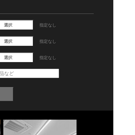
選択
指定なし
選択
指定なし
選択
指定なし