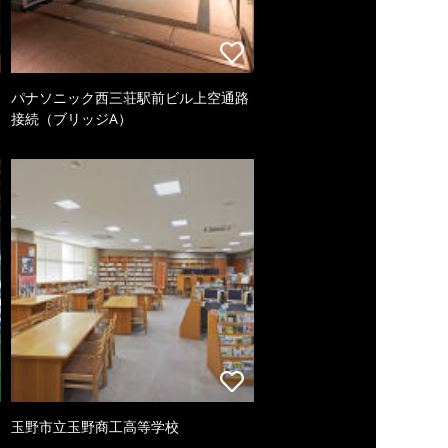
パナソニック西三荘駅前ビル上空通路
接続（ブリッジA）
玉野市立玉野商工高等学校