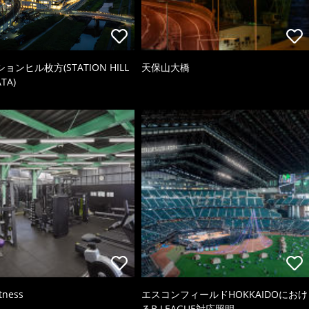
ョンヒル枚方(STATION HILL
天保山大橋
TA)
itness
エスコンフィールドHOKKAIDOにおけ
るB.LEAGUE対応照明