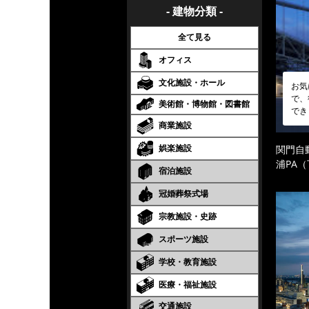
- 建物分類 -
全て見る
オフィス
文化施設・ホール
お気
で、
美術館・博物館・図書館
でき
商業施設
娯楽施設
関門自
浦PA
宿泊施設
冠婚葬祭式場
宗教施設・史跡
スポーツ施設
学校・教育施設
医療・福祉施設
交通施設