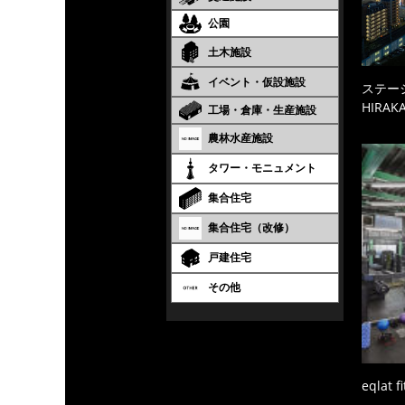
公園
土木施設
イベント・仮設施設
ステーシ
HIRAKA
工場・倉庫・生産施設
農林水産施設
タワー・モニュメント
集合住宅
集合住宅（改修）
戸建住宅
その他
eqlat f