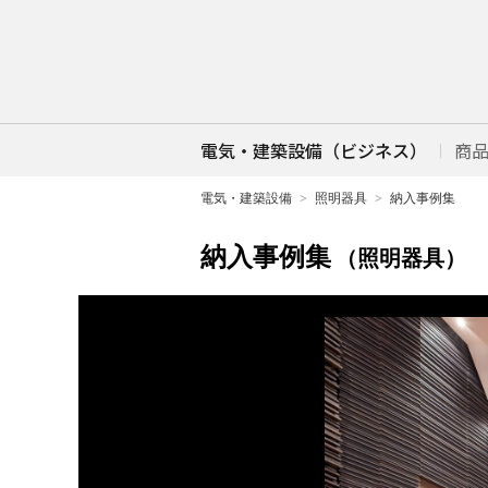
電気・建築設備（ビジネス）
商
電気・建築設備
照明器具
納入事例集
納入事例集
（照明器具）