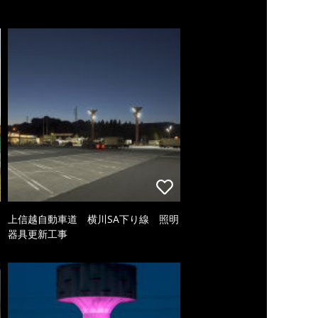
上信越自動車道 横川SA下り線 照明
器具更新工事