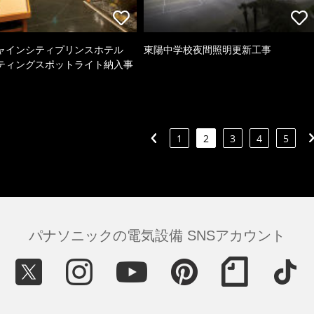
ャインシティプリンスホテル
東陽中学校夜間照明更新工事
ティングスポットライト納入事
1
2
3
4
5
パナソニックの電気設備 SNSアカウント