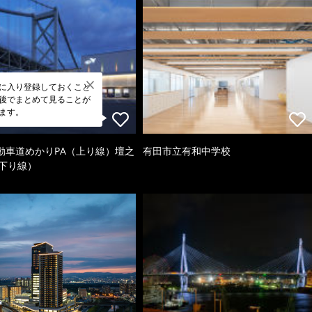
に入り登録しておくこと
後でまとめて見ることが
ます。
動車道めかりPA（上り線）壇之
有田市立有和中学校
（下り線）