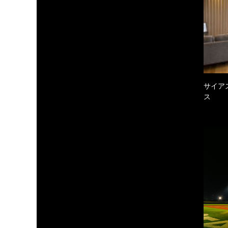
サイア
ス