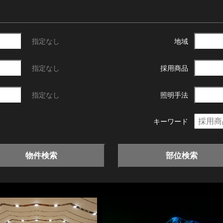
指定なし
地域
指定なし
採用商品
指定なし
照明手法
キーワード
物件検索
部位検索