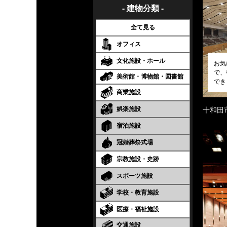
- 建物分類 -
全て見る
オフィス
文化施設・ホール
お気
で、
美術館・博物館・図書館
でき
商業施設
娯楽施設
十和田
宿泊施設
冠婚葬祭式場
宗教施設・史跡
スポーツ施設
学校・教育施設
医療・福祉施設
交通施設