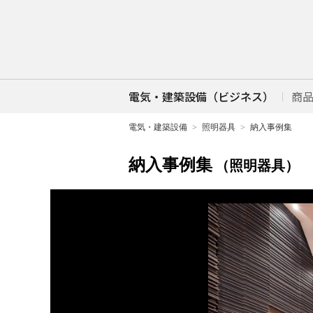
電気・建築設備（ビジネス）
商
電気・建築設備
照明器具
納入事例集
納入事例集
（照明器具）