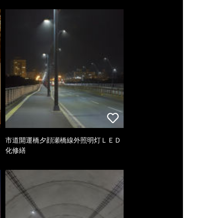
市道開運橋夕顔瀬橋線外照明灯ＬＥＤ
化修繕