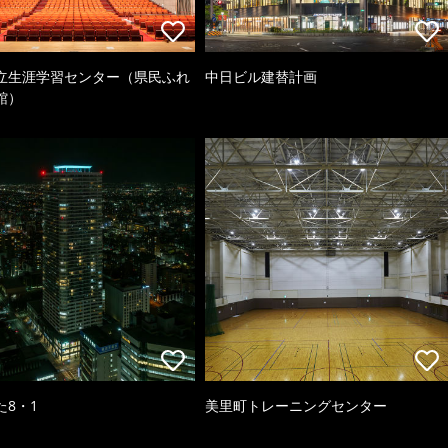
立生涯学習センター（県民ふれ
中日ビル建替計画
館）
た8・1
美里町トレーニングセンター