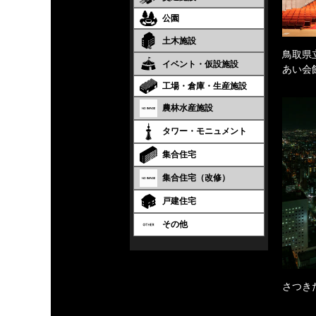
公園
土木施設
鳥取県
イベント・仮設施設
あい会
工場・倉庫・生産施設
農林水産施設
タワー・モニュメント
集合住宅
集合住宅（改修）
戸建住宅
その他
さつき