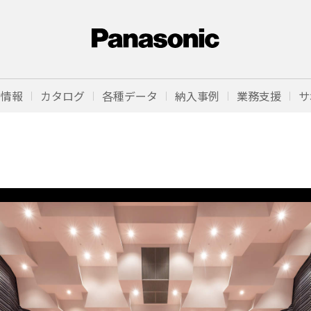
品情報
カタログ
各種データ
納入事例
業務支援
サ