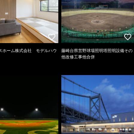
スホーム株式会社 モデルハウ
藤崎台県営野球場照明塔照明設備その
他改修工事他合併