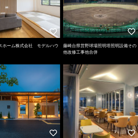
スホーム株式会社 モデルハウ
藤崎台県営野球場照明塔照明設備その
他改修工事他合併