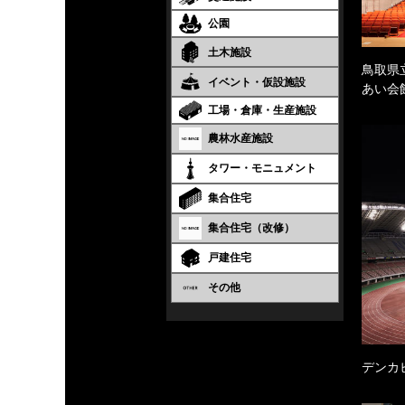
公園
土木施設
鳥取県
イベント・仮設施設
あい会
工場・倉庫・生産施設
農林水産施設
タワー・モニュメント
集合住宅
集合住宅（改修）
戸建住宅
その他
デンカ