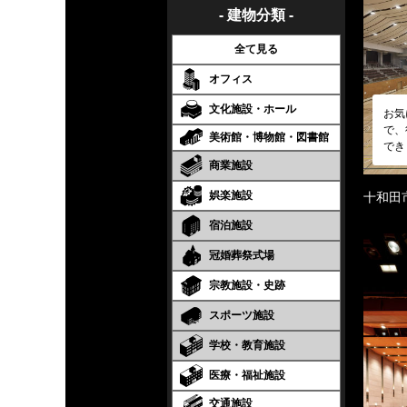
- 建物分類 -
全て見る
オフィス
文化施設・ホール
お気
で、
美術館・博物館・図書館
でき
商業施設
娯楽施設
十和田
宿泊施設
冠婚葬祭式場
宗教施設・史跡
スポーツ施設
学校・教育施設
医療・福祉施設
交通施設