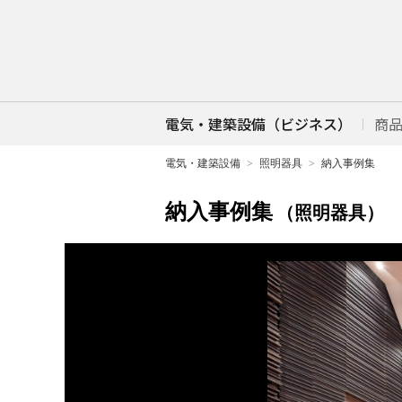
電気・建築設備（ビジネス）
商
電気・建築設備
照明器具
納入事例集
納入事例集
（照明器具）