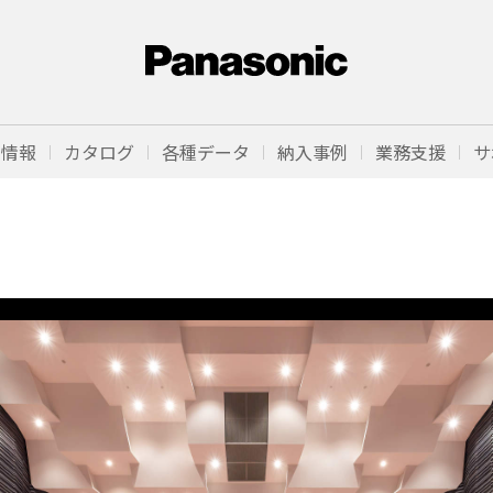
品情報
カタログ
各種データ
納入事例
業務支援
サ