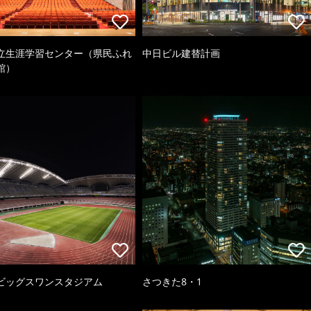
立生涯学習センター（県民ふれ
中日ビル建替計画
館）
ビッグスワンスタジアム
さつきた8・1