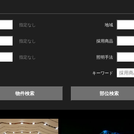
指定なし
地域
指定なし
採用商品
指定なし
照明手法
キーワード
物件検索
部位検索