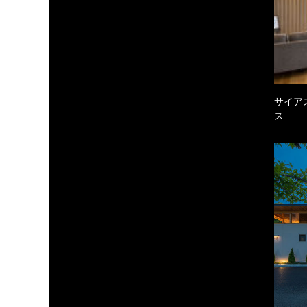
サイア
ス