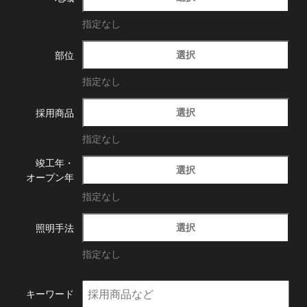
指定なし
選択
部位
指定なし
選択
採用商品
指定なし
竣工年・
選択
オープン年
指定なし
選択
照明手法
指定なし
キーワード