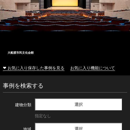
大船渡市民文化会館
❤ お気に入り保存した事例を見る
お気に入り機能について
事例を検索する
選択
建物分類
指定なし
選択
地域