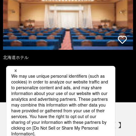
北海道ホテル
2
3
4
5
6
パナソニックの電気設備 SNSアカウント