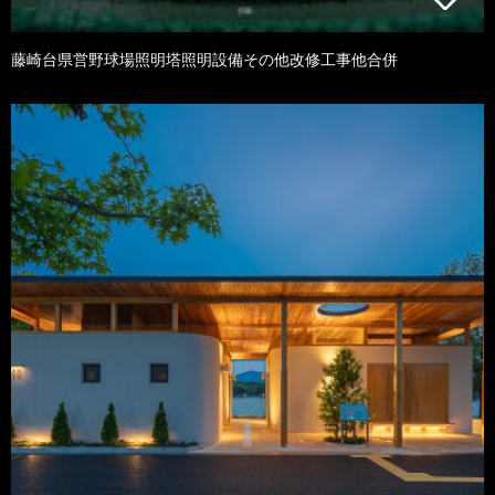
藤崎台県営野球場照明塔照明設備その他改修工事他合併