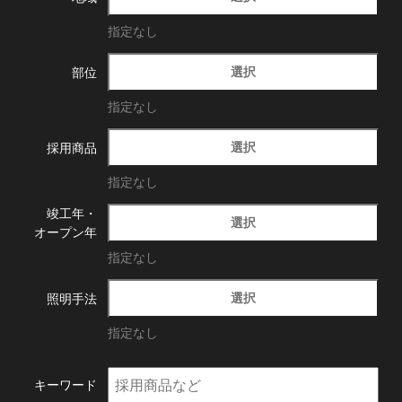
指定なし
選択
部位
指定なし
選択
採用商品
指定なし
竣工年・
選択
オープン年
指定なし
選択
照明手法
指定なし
キーワード