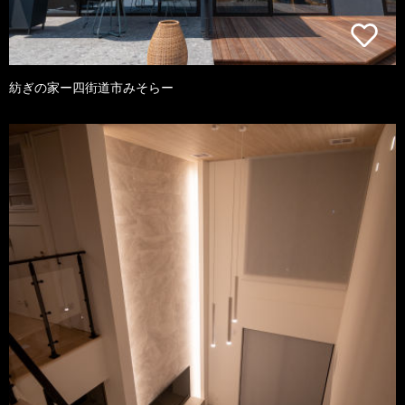
紡ぎの家ー四街道市みそらー