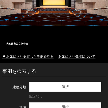
大船渡市民文化会館
❤ お気に入り保存した事例を見る
お気に入り機能について
事例を検索する
選択
建物分類
指定なし
選択
地域