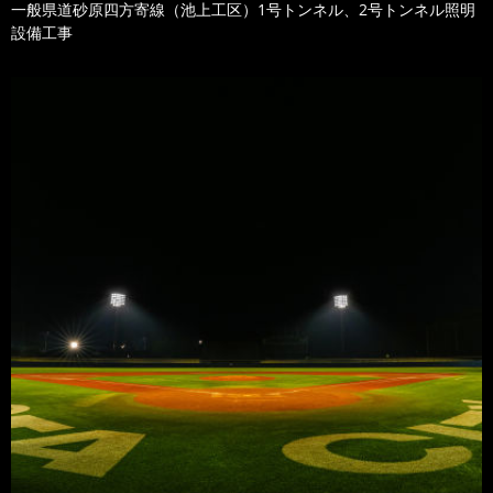
一般県道砂原四方寄線（池上工区）1号トンネル、2号トンネル照明
設備工事