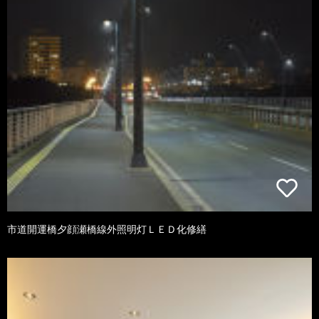
市道開運橋夕顔瀬橋線外照明灯ＬＥＤ化修繕