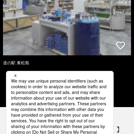
道の駅 東松島
1
2
3
4
5
パナソニックの電気設備 SNSアカウント