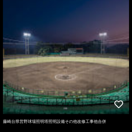
藤崎台県営野球場照明塔照明設備その他改修工事他合併