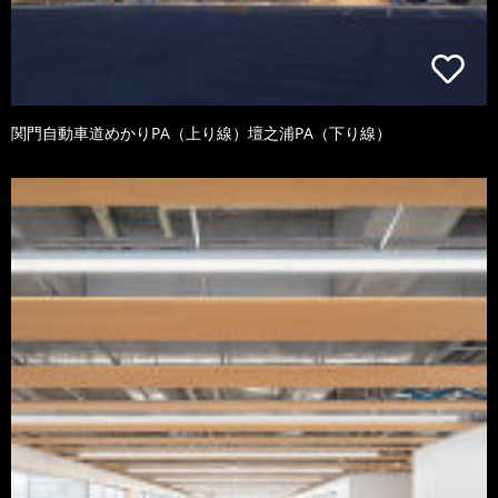
関門自動車道めかりPA（上り線）壇之浦PA（下り線）