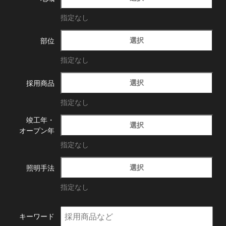
指定なし
選択
部位
指定なし
選択
採用商品
指定なし
竣工年・
選択
オープン年
指定なし
選択
照明手法
指定なし
キーワード