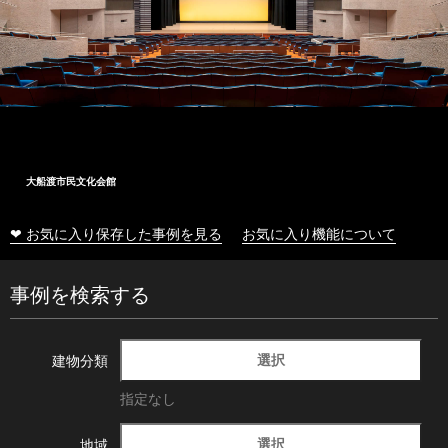
大船渡市民文化会館
❤ お気に入り保存した事例を見る
お気に入り機能について
事例を検索する
選択
建物分類
指定なし
選択
地域