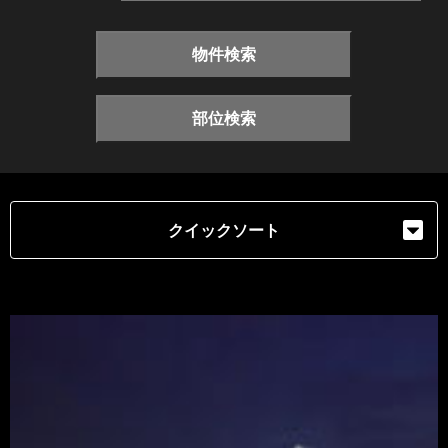
物件検索
部位検索
クイックソート