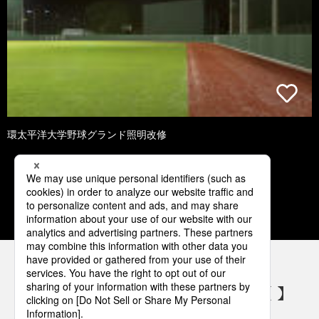
環太平洋大学野球グランド照明改修
1
2
3
4
5
パナソニックの電気設備 SNSアカウント