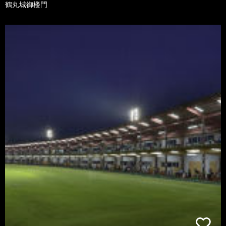
鶴丸城御楼門