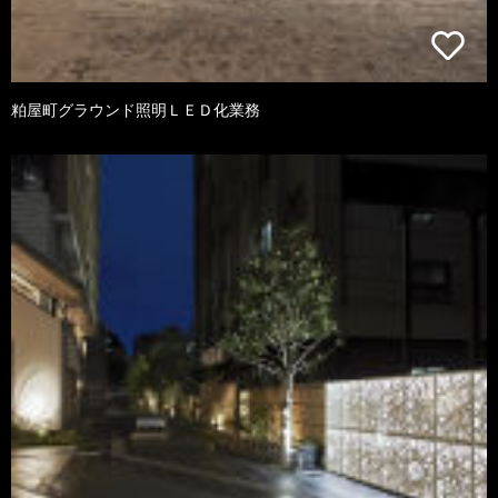
粕屋町グラウンド照明ＬＥＤ化業務