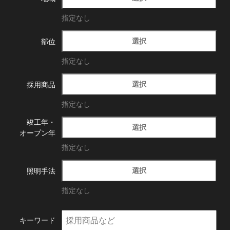
指定なし
選択
部位
指定なし
選択
採用商品
指定なし
竣工年・
選択
オープン年
指定なし
選択
照明手法
指定なし
キーワード