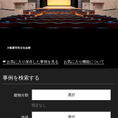
大船渡市民文化会館
❤ お気に入り保存した事例を見る
お気に入り機能について
事例を検索する
選択
建物分類
指定なし
選択
地域