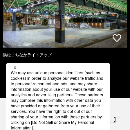
浜松まちなかライトアップ
1
2
3
4
5
パナソニックの電気設備 SNSアカウント