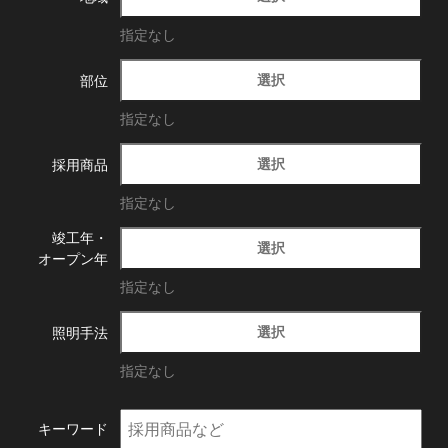
指定なし
選択
部位
指定なし
選択
採用商品
指定なし
竣工年・
選択
オープン年
指定なし
選択
照明手法
指定なし
キーワード