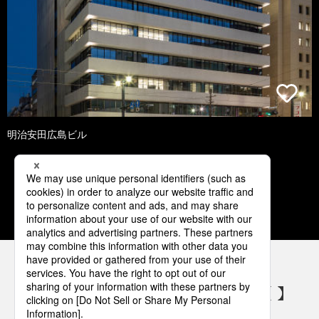
明治安田広島ビル
1
2
3
4
5
パナソニックの電気設備 SNSアカウント