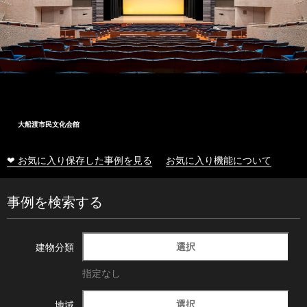
大船渡市民文化会館
❤ お気に入り保存した事例を見る
お気に入り機能について
事例を検索する
選択
建物分類
指定なし
選択
地域