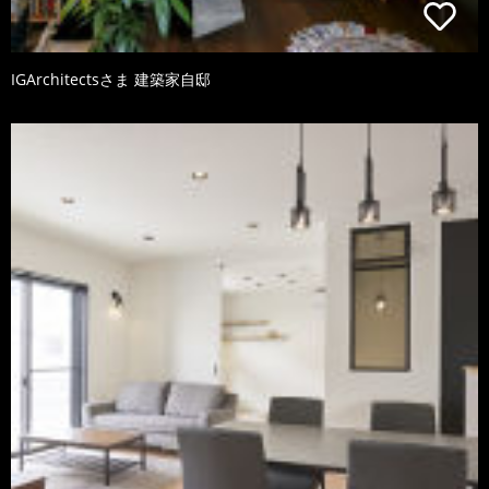
IGArchitectsさま 建築家自邸