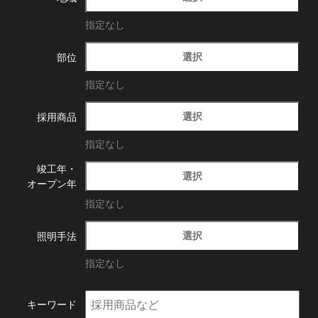
指定なし
選択
部位
指定なし
選択
採用商品
指定なし
竣工年・
選択
オープン年
指定なし
選択
照明手法
指定なし
キーワード