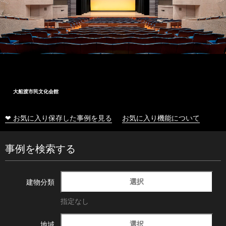
大船渡市民文化会館
❤ お気に入り保存した事例を見る
お気に入り機能について
事例を検索する
選択
建物分類
指定なし
選択
地域