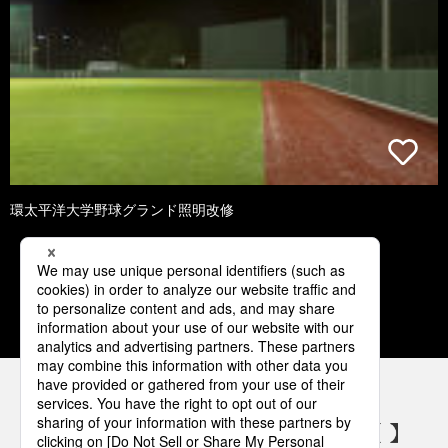
環太平洋大学野球グランド照明改修
1
2
3
4
5
パナソニックの電気設備 SNSアカウント