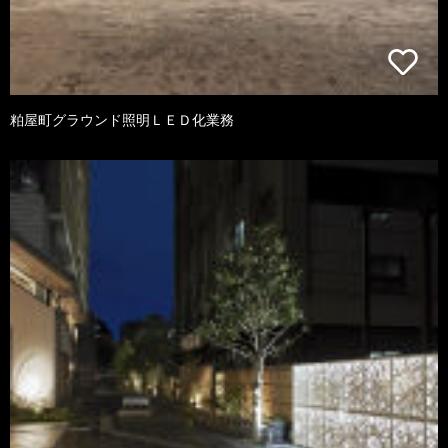
粕屋町グラウンド照明ＬＥＤ化業務