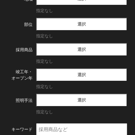
指定なし
選択
部位
指定なし
選択
採用商品
指定なし
竣工年・
選択
オープン年
指定なし
選択
照明手法
指定なし
キーワード