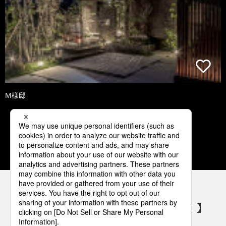
M様邸
3
4
5
6
7
パナソニックの電気設備 SNSアカウント