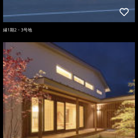
縁1期2・3号地