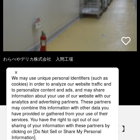
わらべやデリカ株式会社 入間工場
1
2
3
4
5
パナソニックの電気設備 SNSアカウント