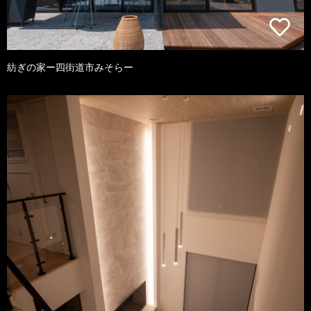
紡ぎの家ー四街道市みそらー