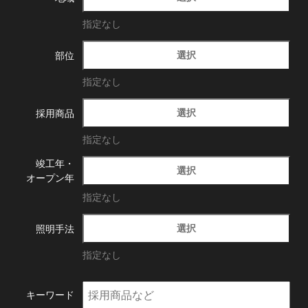
指定なし
選択
部位
指定なし
選択
採用商品
指定なし
竣工年・
選択
オープン年
指定なし
選択
照明手法
指定なし
キーワード