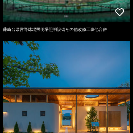
藤崎台県営野球場照明塔照明設備その他改修工事他合併