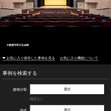
大船渡市民文化会館
❤ お気に入り保存した事例を見る
お気に入り機能について
事例を検索する
選択
建物分類
指定なし
選択
地域