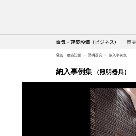
電気・建築設備（ビジネス）
商
電気・建築設備
照明器具
納入事例集
納入事例集
（照明器具）