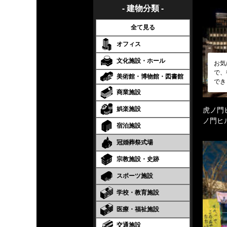
- 建物分類 -
全て見る
オフィス
文化施設・ホール
お気
で、
美術館・博物館・図書館
でき
商業施設
娯楽施設
虎ノ門
ノ門ヒ
宿泊施設
冠婚葬祭式場
宗教施設・史跡
スポーツ施設
学校・教育施設
医療・福祉施設
交通施設