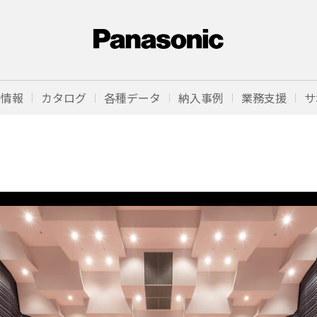
品情報
カタログ
各種データ
納入事例
業務支援
サ