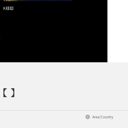
K様邸
Area/Country