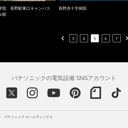
学院 長野駅東口キャンパス
長野赤十字病院
ル館
3
4
5
6
7
パナソニックの電気設備 SNSアカウント
パナソニック ホールディングス