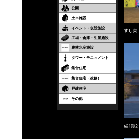
公園
土木施設
イベント・仮設施設
すし寅
工場・倉庫・生産施設
農林水産施設
タワー・モニュメント
集合住宅
集合住宅（改修）
戸建住宅
その他
縁1期2