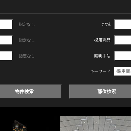
指定なし
地域
指定なし
採用商品
指定なし
照明手法
キーワード
物件検索
部位検索