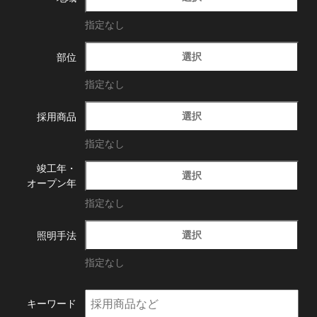
指定なし
選択
部位
指定なし
選択
採用商品
指定なし
竣工年・
選択
オープン年
指定なし
選択
照明手法
指定なし
キーワード