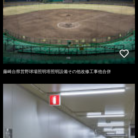
藤崎台県営野球場照明塔照明設備その他改修工事他合併