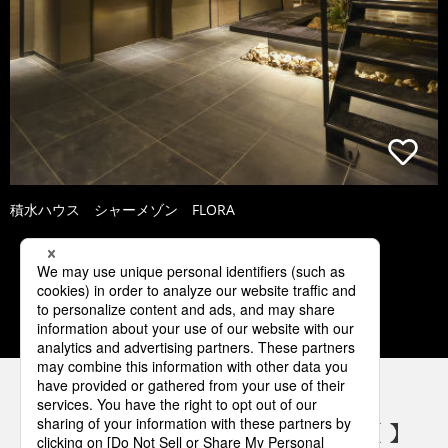
積水ハウス シャーメゾン FLORA
1
2
3
4
5
パナソニックの電気設備 SNSアカウント