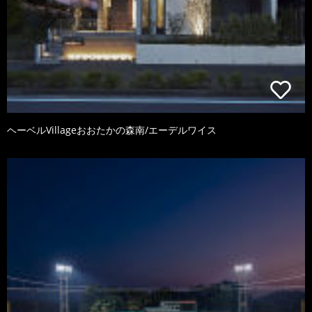
ヘーベルVillageおおたかの森南/エーデルワイス