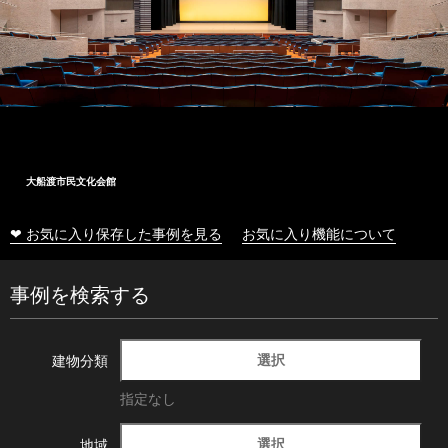
大船渡市民文化会館
❤ お気に入り保存した事例を見る
お気に入り機能について
事例を検索する
選択
建物分類
指定なし
選択
地域