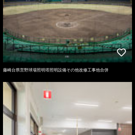
藤崎台県営野球場照明塔照明設備その他改修工事他合併