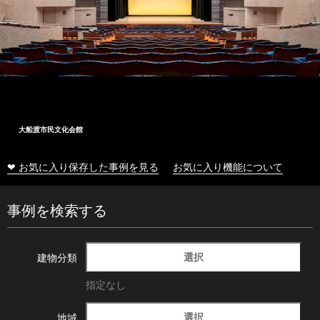
大船渡市民文化会館
❤ お気に入り保存した事例を見る
お気に入り機能について
事例を検索する
選択
建物分類
指定なし
選択
地域