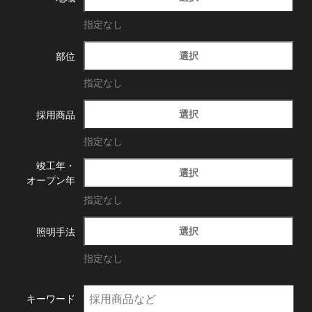
指定なし
選択
部位
指定なし
選択
採用商品
指定なし
竣工年・
選択
オープン年
指定なし
選択
照明手法
指定なし
キーワード