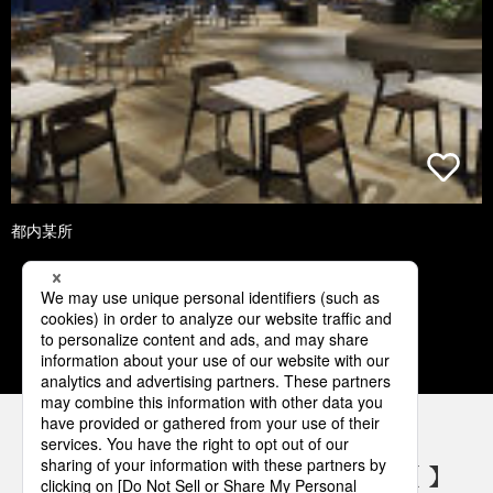
都内某所
5
6
7
8
9
パナソニックの電気設備 SNSアカウント