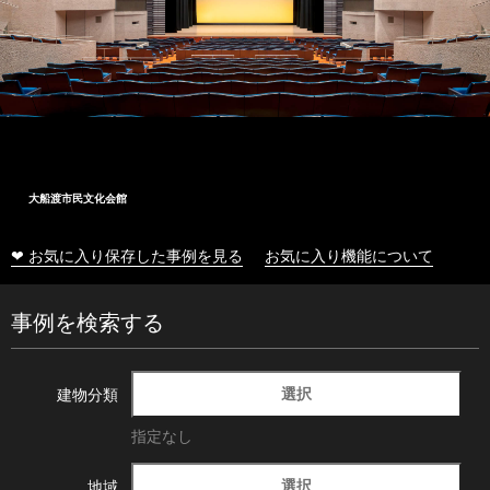
大船渡市民文化会館
❤ お気に入り保存した事例を見る
お気に入り機能について
事例を検索する
選択
建物分類
指定なし
選択
地域