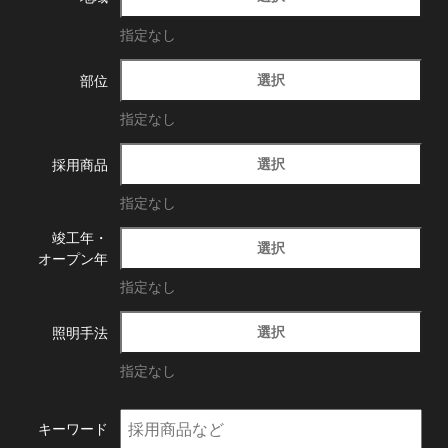
指定なし
選択
部位
指定なし
選択
採用商品
指定なし
竣工年・
選択
オープン年
指定なし
選択
照明手法
指定なし
キーワード