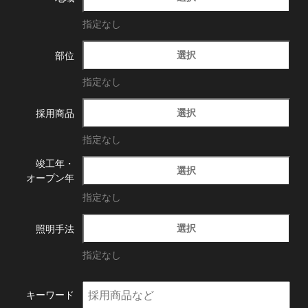
指定なし
選択
部位
指定なし
選択
採用商品
指定なし
竣工年・
選択
オープン年
指定なし
選択
照明手法
指定なし
キーワード