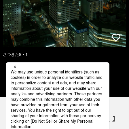
さつきた8・1
1
2
3
4
5
パナソニックの電気設備 SNSアカウント