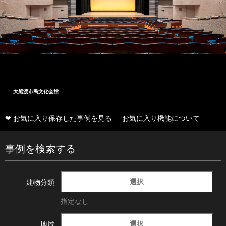
大船渡市民文化会館
❤ お気に入り保存した事例を見る
お気に入り機能について
事例を検索する
選択
建物分類
指定なし
選択
地域