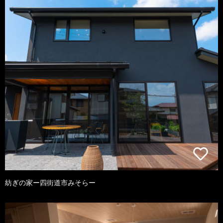
紡ぎの家ー四街道市みそらー