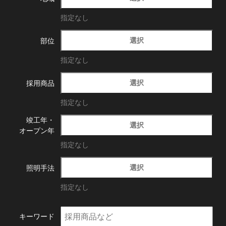
指定なし
選択
部位
指定なし
選択
採用商品
指定なし
竣工年・
選択
オープン年
指定なし
選択
照明手法
指定なし
キーワード