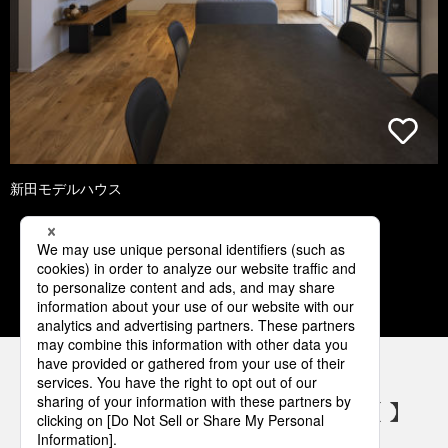
新田モデルハウス
1
2
3
4
5
パナソニックの電気設備 SNSアカウント