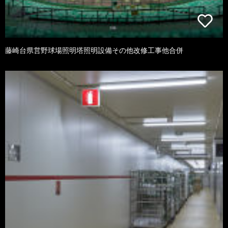
藤崎台県営野球場照明塔照明設備その他改修工事他合併