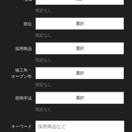
指定なし
選択
部位
指定なし
選択
採用商品
指定なし
竣工年・
選択
オープン年
指定なし
選択
照明手法
指定なし
キーワード