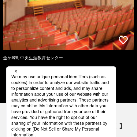
金ケ崎町中央生涯教育センター
1
2
3
4
5
パナソニックの電気設備 SNSアカウント