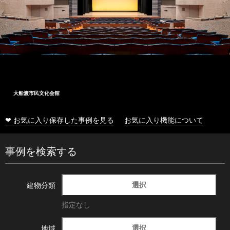
大船渡市民文化会館
❤ お気に入り保存した事例を見る
お気に入り機能について
事例を検索する
選択
建物分類
指定なし
選択
地域