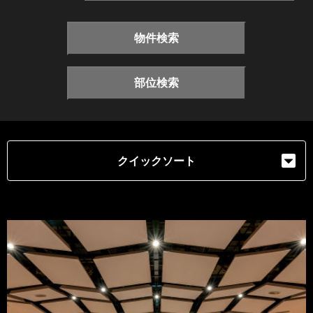
物件検索
部位検索
クイックソート