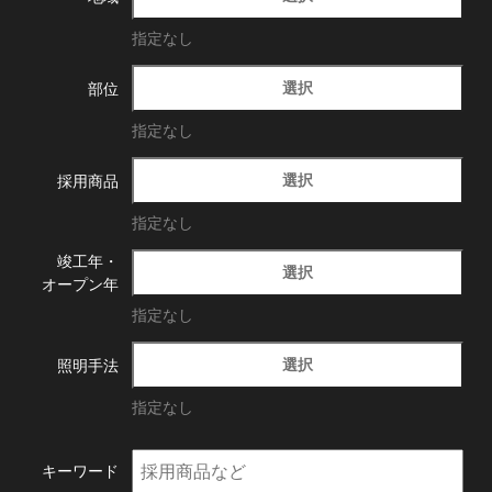
指定なし
選択
部位
指定なし
選択
採用商品
指定なし
竣工年・
選択
オープン年
指定なし
選択
照明手法
指定なし
キーワード