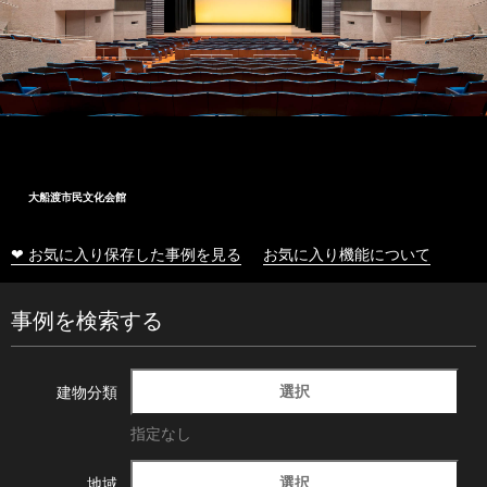
大船渡市民文化会館
❤ お気に入り保存した事例を見る
お気に入り機能について
事例を検索する
選択
建物分類
指定なし
選択
地域