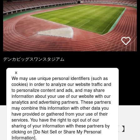
デンカビッグスワンスタジアム
1
2
3
4
5
パナソニックの電気設備 SNSアカウント