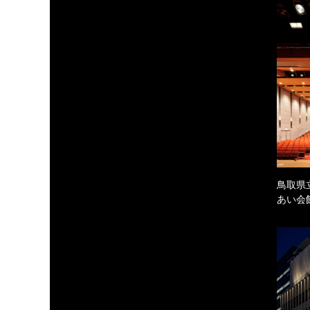
鳥取県
あい会