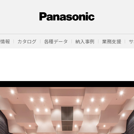
品情報
カタログ
各種データ
納入事例
業務支援
サ