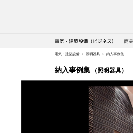
電気・建築設備（ビジネス）
商
電気・建築設備
照明器具
納入事例集
納入事例集
（照明器具）