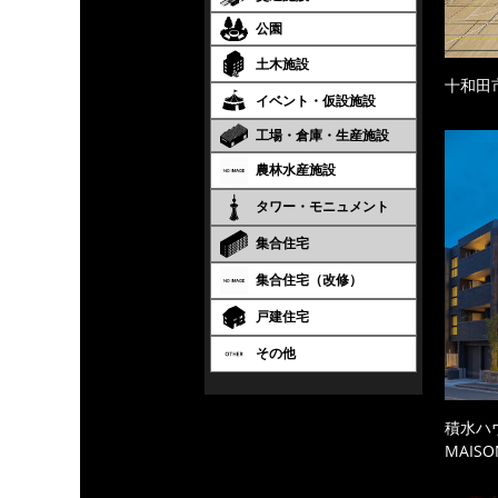
公園
土木施設
十和田
イベント・仮設施設
工場・倉庫・生産施設
農林水産施設
タワー・モニュメント
集合住宅
集合住宅（改修）
戸建住宅
その他
積水ハ
MAISO