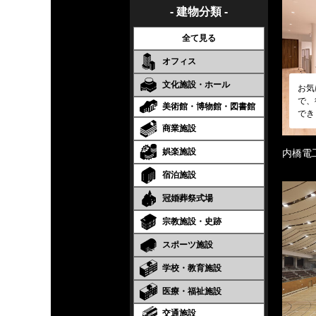
- 建物分類 -
全て見る
オフィス
文化施設・ホール
お気
で、
美術館・博物館・図書館
でき
商業施設
娯楽施設
内橋電
宿泊施設
冠婚葬祭式場
宗教施設・史跡
スポーツ施設
学校・教育施設
医療・福祉施設
交通施設