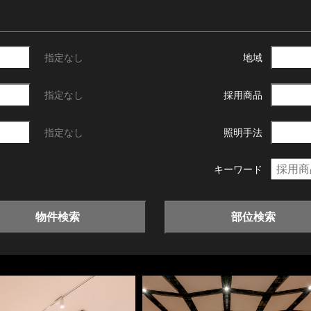
指定なし
地域
指定なし
採用商品
指定なし
照明手法
キーワード
物件検索
部位検索