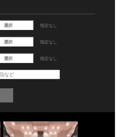
選択
指定なし
選択
指定なし
選択
指定なし