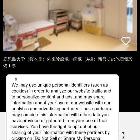
鹿児島大学（桜ヶ丘）外来診療棟・病棟（A棟）新営その他電気設
備工事
1
2
3
4
5
パナソニックの電気設備 SNSアカウント