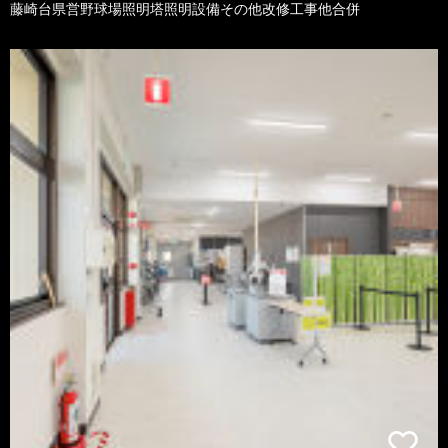
藤崎台県営野球場照明塔照明設備その他改修工事他合併