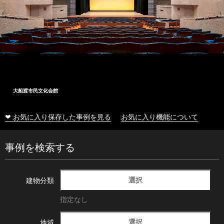
大船渡市民文化会館
❤ お気に入り保存した事例を見る
お気に入り機能について
事例を検索する
選択
建物分類
指定なし
選択
地域