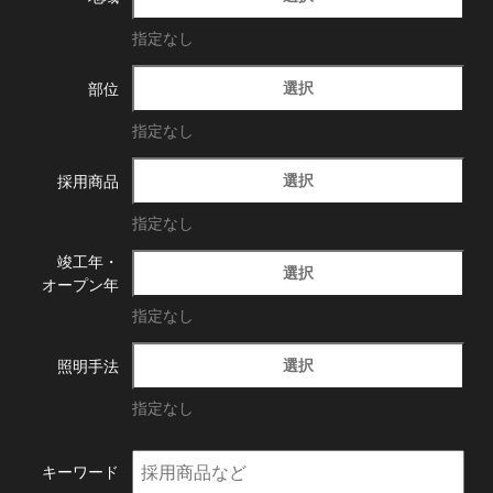
指定なし
選択
部位
指定なし
選択
採用商品
指定なし
竣工年・
選択
オープン年
指定なし
選択
照明手法
指定なし
キーワード