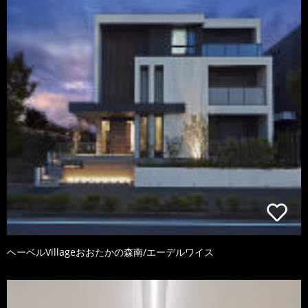
ヘーベルVillageおおたかの森南/エーデルワイス