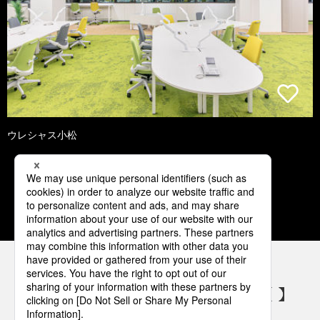
ウレシャス小松
1
2
3
4
5
パナソニックの電気設備 SNSアカウント