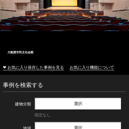
大船渡市民文化会館
❤ お気に入り保存した事例を見る
お気に入り機能について
事例を検索する
選択
建物分類
指定なし
選択
地域