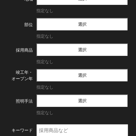
指定なし
選択
部位
指定なし
選択
採用商品
指定なし
竣工年・
選択
オープン年
指定なし
選択
照明手法
指定なし
キーワード