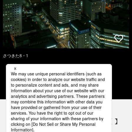
さつきた8・1
1
2
3
4
5
パナソニックの電気設備 SNSアカウント