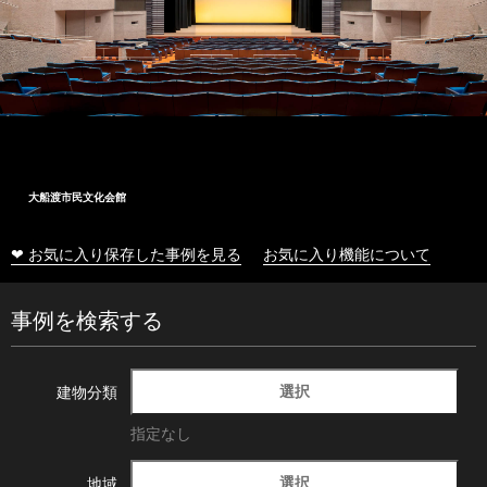
大船渡市民文化会館
❤ お気に入り保存した事例を見る
お気に入り機能について
事例を検索する
選択
建物分類
指定なし
選択
地域