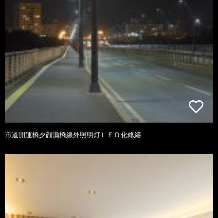
市道開運橋夕顔瀬橋線外照明灯ＬＥＤ化修繕