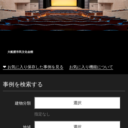
大船渡市民文化会館
❤ お気に入り保存した事例を見る
お気に入り機能について
事例を検索する
選択
建物分類
指定なし
選択
地域