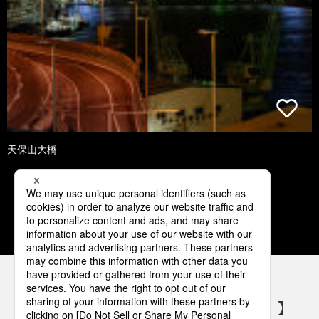
天保山大橋
1
2
3
4
5
パナソニックの電気設備 SNSアカウント