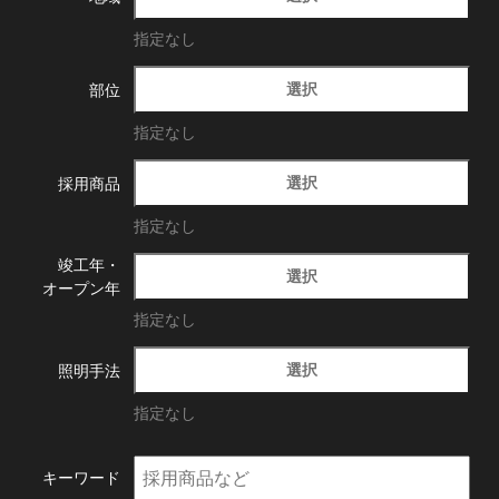
指定なし
選択
部位
指定なし
選択
採用商品
指定なし
竣工年・
選択
オープン年
指定なし
選択
照明手法
指定なし
キーワード