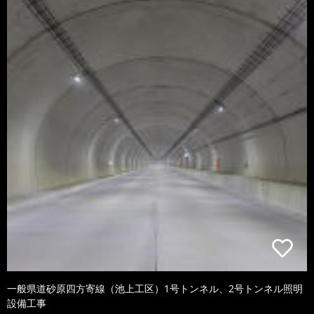
一般県道砂原四方寄線（池上工区）1号トンネル、2号トンネル照明
設備工事