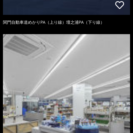
関門自動車道めかりPA（上り線）壇之浦PA（下り線）