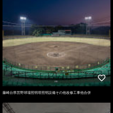
藤崎台県営野球場照明塔照明設備その他改修工事他合併