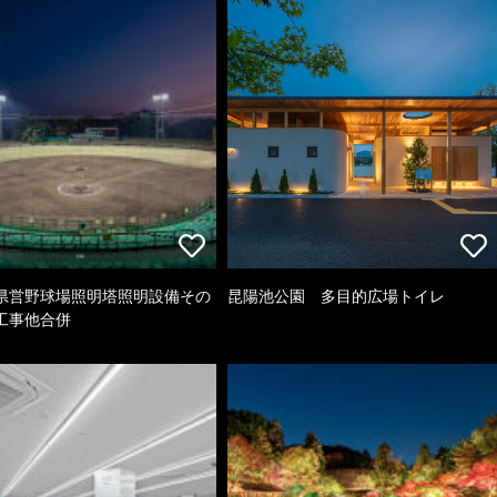
県営野球場照明塔照明設備その
昆陽池公園 多目的広場トイレ
工事他合併