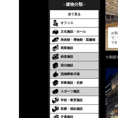
- 建物分類 -
全て見る
オフィス
文化施設・ホール
お気
で、
美術館・博物館・図書館
でき
商業施設
娯楽施設
十和田
宿泊施設
冠婚葬祭式場
宗教施設・史跡
スポーツ施設
学校・教育施設
医療・福祉施設
交通施設