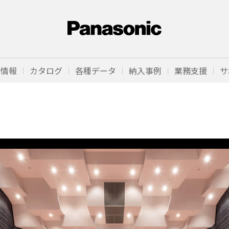
品情報
カタログ
各種データ
納入事例
業務支援
サ