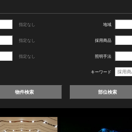
指定なし
地域
指定なし
採用商品
指定なし
照明手法
キーワード
物件検索
部位検索