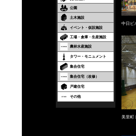
公園
土木施設
中日ビ
イベント・仮設施設
工場・倉庫・生産施設
農林水産施設
タワー・モニュメント
集合住宅
集合住宅（改修）
戸建住宅
その他
美里町