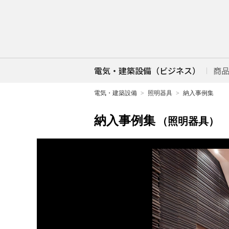
電気・建築設備（ビジネス）
商
電気・建築設備
照明器具
納入事例集
納入事例集
（照明器具）