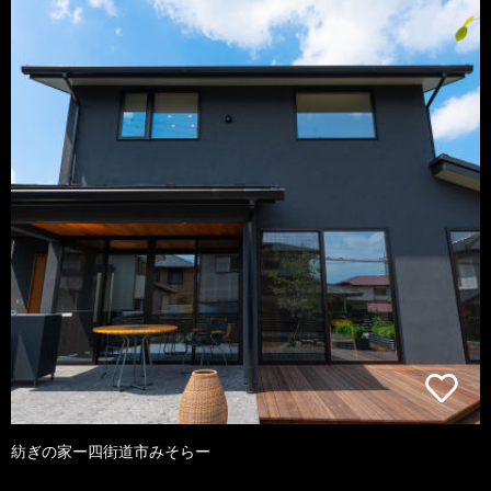
紡ぎの家ー四街道市みそらー