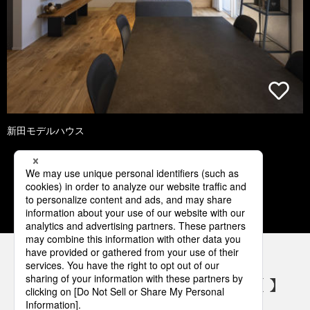
新田モデルハウス
1
2
3
4
5
パナソニックの電気設備 SNSアカウント