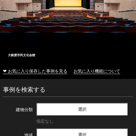
大船渡市民文化会館
❤ お気に入り保存した事例を見る
お気に入り機能について
事例を検索する
選択
建物分類
指定なし
選択
地域