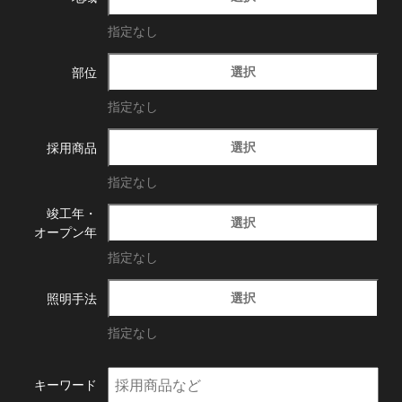
指定なし
選択
部位
指定なし
選択
採用商品
指定なし
竣工年・
選択
オープン年
指定なし
選択
照明手法
指定なし
キーワード