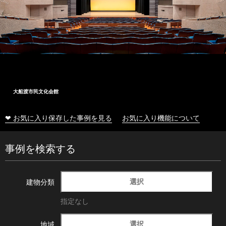
大船渡市民文化会館
❤ お気に入り保存した事例を見る
お気に入り機能について
事例を検索する
選択
建物分類
指定なし
選択
地域