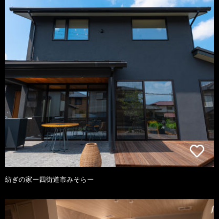
紡ぎの家ー四街道市みそらー