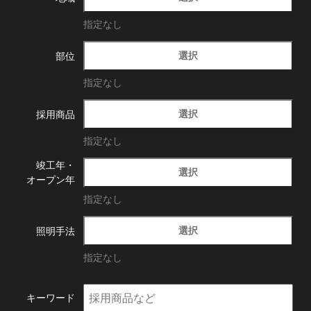
指定なし
選択
部位
指定なし
選択
採用商品
指定なし
竣工年・
選択
オープン年
指定なし
選択
照明手法
指定なし
キーワード