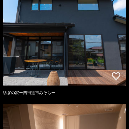
紡ぎの家ー四街道市みそらー