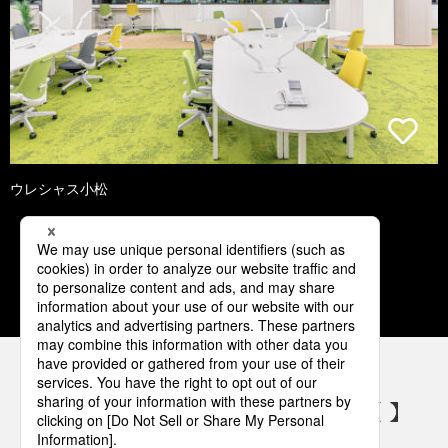
ウレシャス小松
1
2
3
4
5
パナソニックの電気設備 SNSアカウント