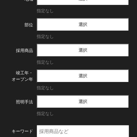
指定なし
選択
部位
指定なし
選択
採用商品
指定なし
竣工年・
選択
オープン年
指定なし
選択
照明手法
指定なし
キーワード