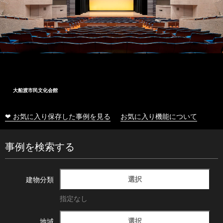
大船渡市民文化会館
❤ お気に入り保存した事例を見る
お気に入り機能について
事例を検索する
選択
建物分類
指定なし
選択
地域