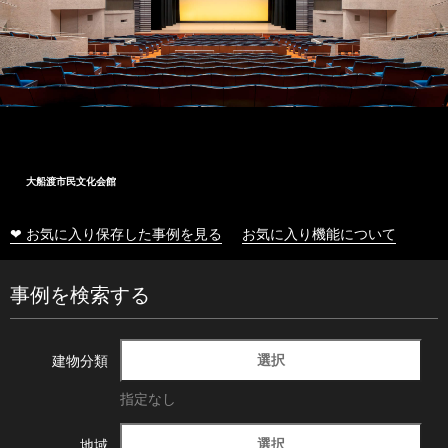
大船渡市民文化会館
❤ お気に入り保存した事例を見る
お気に入り機能について
事例を検索する
選択
建物分類
指定なし
選択
地域