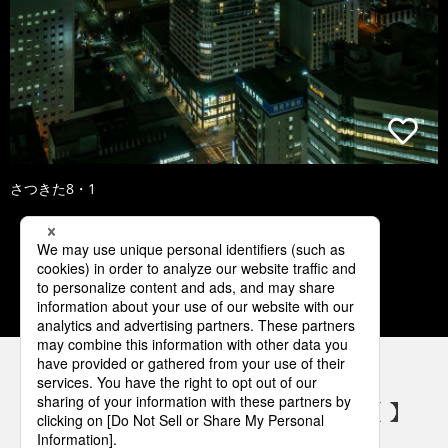
さつきた8・1
1
2
3
4
5
パナソニックの電気設備 SNSアカウント