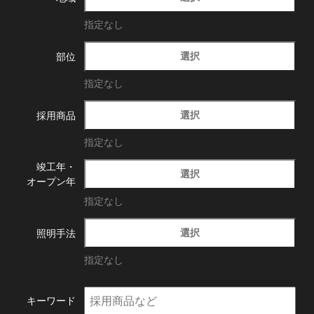
指定なし
選択
部位
指定なし
選択
採用商品
指定なし
竣工年・
選択
オープン年
指定なし
選択
照明手法
指定なし
キーワード