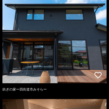
紡ぎの家ー四街道市みそらー