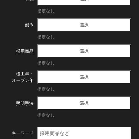
指定なし
選択
部位
指定なし
選択
採用商品
指定なし
竣工年・
選択
オープン年
指定なし
選択
照明手法
指定なし
キーワード