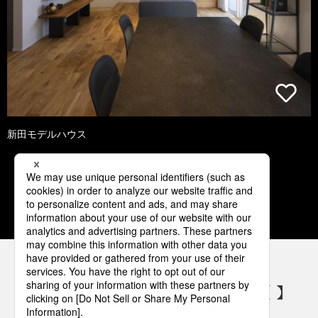
新田モデルハウス
1
2
3
4
5
パナソニックの電気設備 SNSアカウント