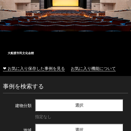
大船渡市民文化会館
❤ お気に入り保存した事例を見る
お気に入り機能について
事例を検索する
選択
建物分類
指定なし
選択
地域