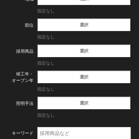
指定なし
選択
部位
指定なし
選択
採用商品
指定なし
竣工年・
選択
オープン年
指定なし
選択
照明手法
指定なし
キーワード