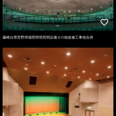
藤崎台県営野球場照明塔照明設備その他改修工事他合併