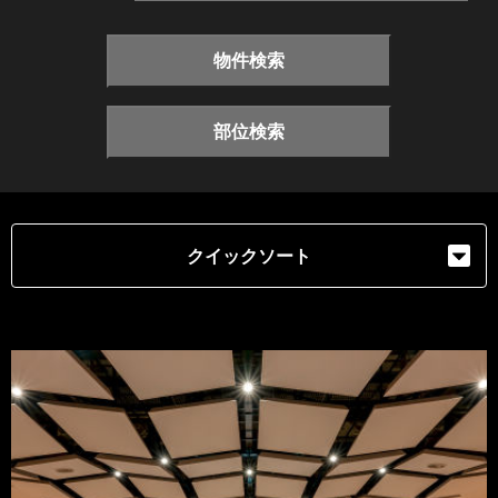
物件検索
部位検索
クイックソート