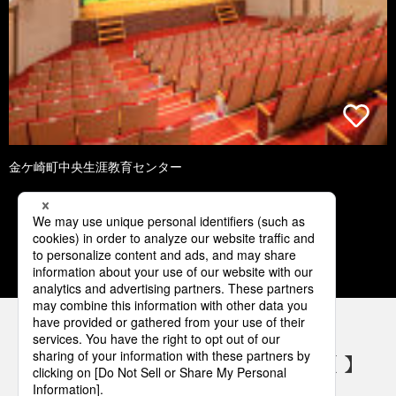
金ケ崎町中央生涯教育センター
1
2
3
4
5
パナソニックの電気設備 SNSアカウント