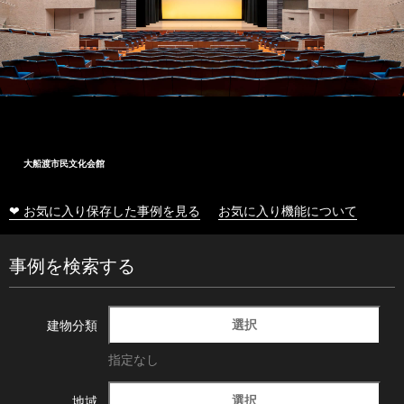
大船渡市民文化会館
❤ お気に入り保存した事例を見る
お気に入り機能について
事例を検索する
選択
建物分類
指定なし
選択
地域