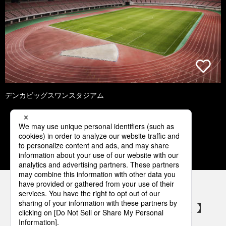
デンカビッグスワンスタジアム
1
2
3
4
5
パナソニックの電気設備 SNSアカウント