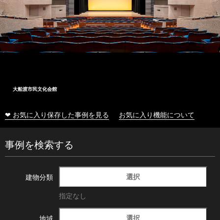
大船渡市民文化会館
❤ お気に入り保存した事例を見る
お気に入り機能について
事例を検索する
選択
建物分類
指定なし
選択
地域