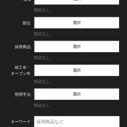
指定なし
選択
部位
指定なし
選択
採用商品
指定なし
竣工年・
選択
オープン年
指定なし
選択
照明手法
指定なし
キーワード