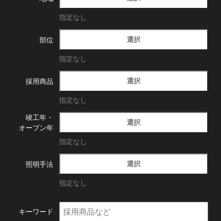
指定なし
選択
部位
指定なし
選択
採用商品
指定なし
竣工年・
選択
オープン年
指定なし
選択
照明手法
指定なし
キーワード