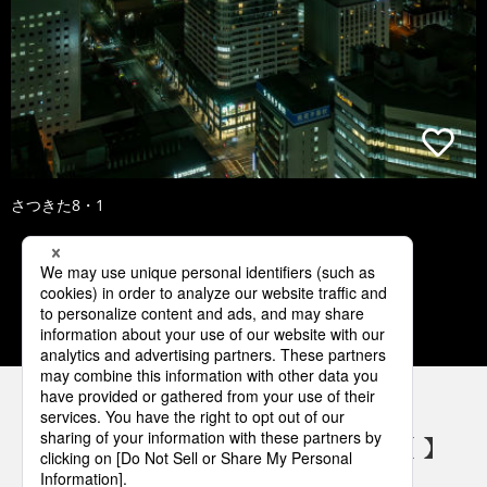
さつきた8・1
1
2
3
4
5
パナソニックの電気設備 SNSアカウント