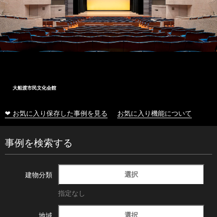
大船渡市民文化会館
❤ お気に入り保存した事例を見る
お気に入り機能について
事例を検索する
選択
建物分類
指定なし
選択
地域