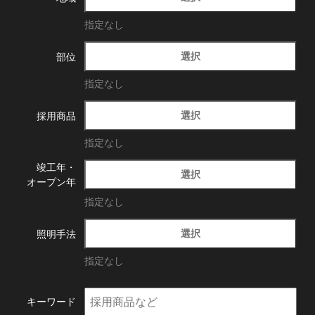
指定なし
選択
部位
指定なし
選択
採用商品
指定なし
竣工年・
選択
オープン年
指定なし
選択
照明手法
指定なし
キーワード