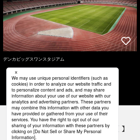
デンカビッグスワンスタジアム
1
2
3
4
5
パナソニックの電気設備 SNSアカウント