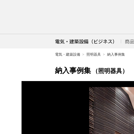
電気・建築設備（ビジネス）
商
電気・建築設備
照明器具
納入事例集
納入事例集
（照明器具）