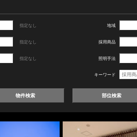
指定なし
地域
指定なし
採用商品
指定なし
照明手法
キーワード
物件検索
部位検索