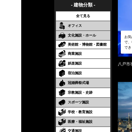
- 建物分類 -
全て見る
オフィス
文化施設・ホール
お気
で、
美術館・博物館・図書館
でき
商業施設
娯楽施設
八戸市
宿泊施設
冠婚葬祭式場
宗教施設・史跡
スポーツ施設
学校・教育施設
医療・福祉施設
交通施設