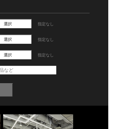
選択
指定なし
選択
指定なし
選択
指定なし