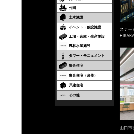
公園
土木施設
イベント・仮設施設
ステーシ
HIRAKA
工場・倉庫・生産施設
農林水産施設
タワー・モニュメント
集合住宅
集合住宅（改修）
戸建住宅
その他
山口市