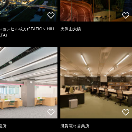
ョンヒル枚方(STATION HILL
天保山大橋
TA)
役所
滋賀電材営業所