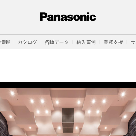
品情報
カタログ
各種データ
納入事例
業務支援
サ