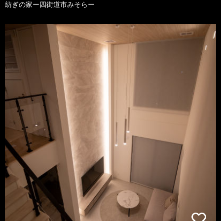
紡ぎの家ー四街道市みそらー