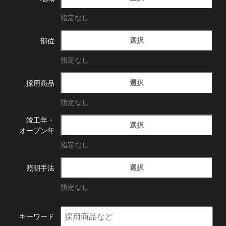
指定なし
選択
部位
指定なし
選択
採用商品
指定なし
竣工年・
選択
オープン年
指定なし
選択
照明手法
指定なし
キーワード