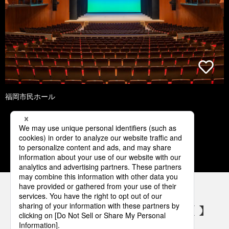
福岡市民ホール
1
2
3
4
5
パナソニックの電気設備 SNSアカウント