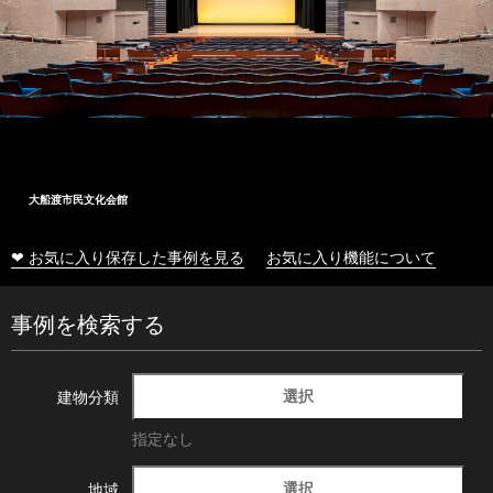
大船渡市民文化会館
❤ お気に入り保存した事例を見る
お気に入り機能について
事例を検索する
選択
建物分類
指定なし
選択
地域