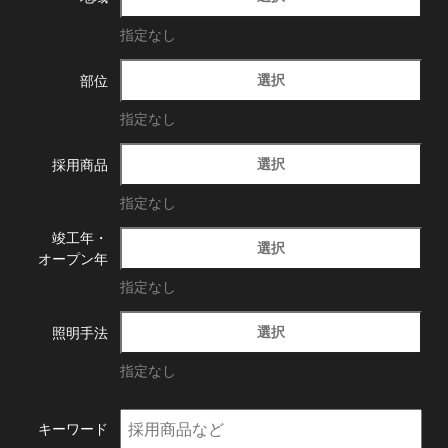
指定なし
選択
部位
指定なし
選択
採用商品
指定なし
竣工年・
選択
オープン年
指定なし
選択
照明手法
指定なし
キーワード