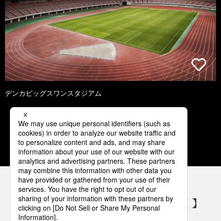
デンカビッグスワンスタジアム
1
2
3
4
5
パナソニックの電気設備 SNSアカウント