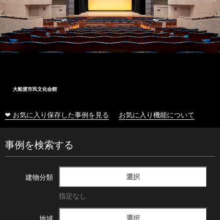
大船渡市民文化会館
❤ お気に入り保存した事例を見る
お気に入り機能について
事例を検索する
選択
建物分類
指定なし
選択
地域