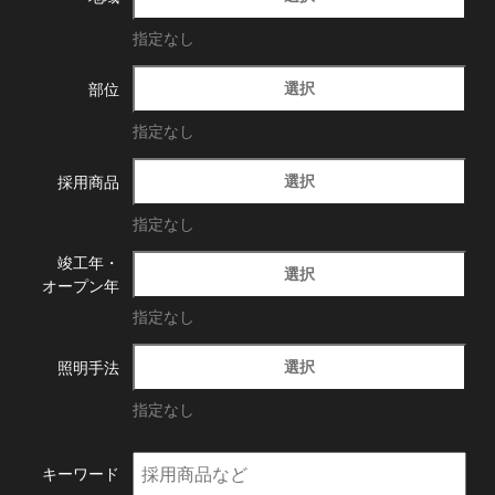
指定なし
選択
部位
指定なし
選択
採用商品
指定なし
竣工年・
選択
オープン年
指定なし
選択
照明手法
指定なし
キーワード