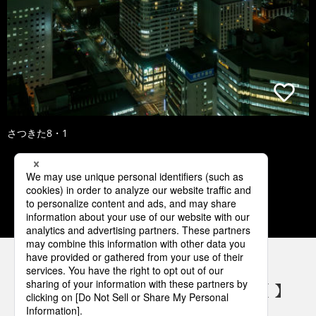
さつきた8・1
1
2
3
4
5
パナソニックの電気設備 SNSアカウント