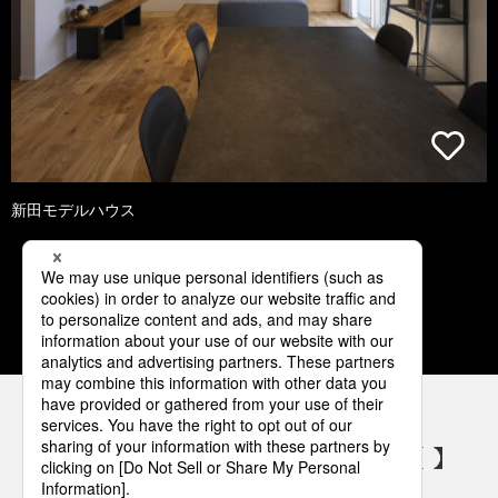
新田モデルハウス
1
2
3
4
5
パナソニックの電気設備 SNSアカウント