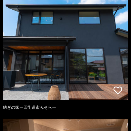
紡ぎの家ー四街道市みそらー