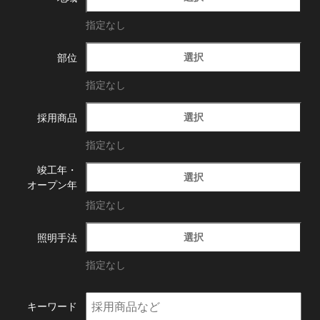
指定なし
選択
部位
指定なし
選択
採用商品
指定なし
竣工年・
選択
オープン年
指定なし
選択
照明手法
指定なし
キーワード