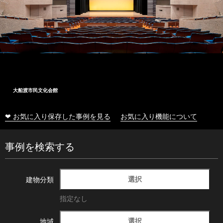
大船渡市民文化会館
❤ お気に入り保存した事例を見る
お気に入り機能について
事例を検索する
選択
建物分類
指定なし
選択
地域